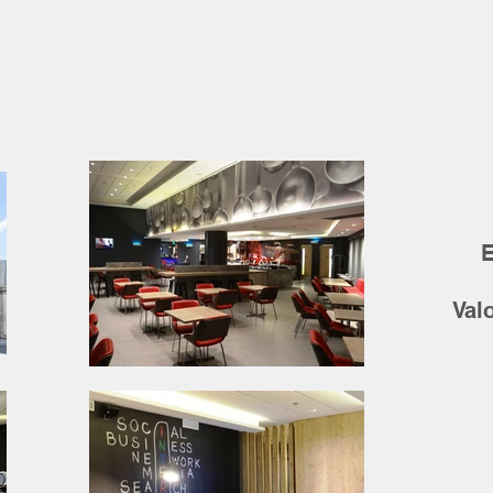
E
Val