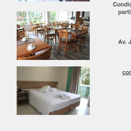
Condiç
part
Av. 
co