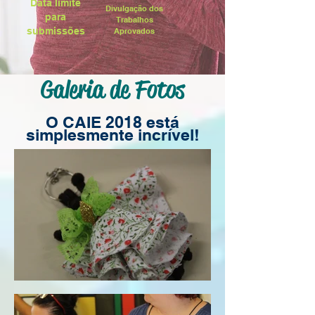
Data limite
Divulgação dos
para
Trabalhos
submissões
Aprovados
Galeria de Fotos
O CAIE 2018 está
simplesmente incrível!