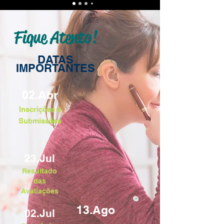
Fique Atento!
DATAS
IMPORTANTES
02.Abr
Inscrições e
Submissões
23.Jul
Resultado
das
Avaliações
13.Ago
02.Jul